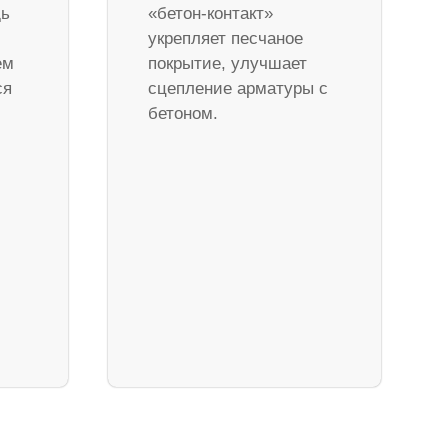
дь
«бетон-контакт»
укрепляет песчаное
ем
покрытие, улучшает
ся
сцепление арматуры с
бетоном.