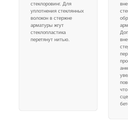
стеклоровинг. Для
вне
уплотнения стеклянных
сте
волокон в стержне
обр
арматуры жгут
арм
стеклопластика
Доп
перетянут нитью.
вне
ст
пер
про
анк
уве
пов
что
сце
бет