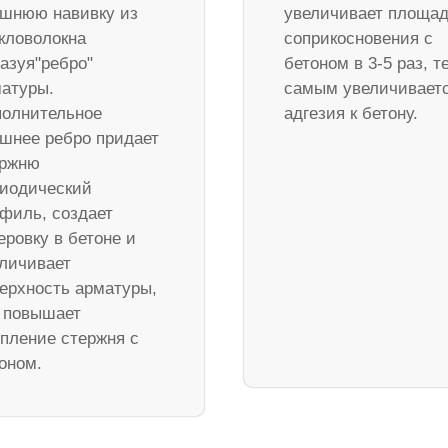
шнюю навивку из
увеличивает площа
кловолокна
соприкосновения с
азуя"ребро"
бетоном в 3-5 раз, т
атуры.
самым увеличивает
олнительное
адгезия к бетону.
шнее ребро придает
ержню
иодический
филь, создает
еровку в бетоне и
личивает
ерхность арматуры,
 повышает
пление стержня с
оном.