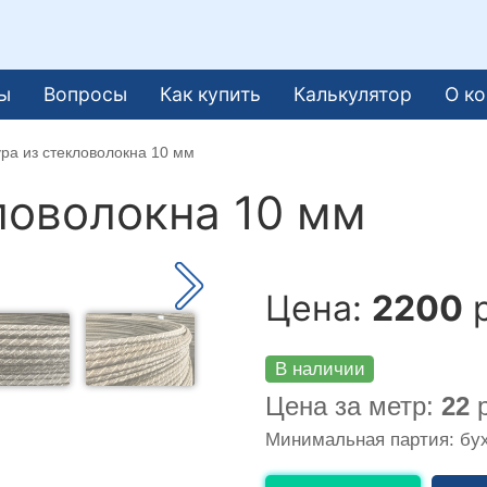
ы
Вопросы
Как купить
Калькулятор
О к
ра из стекловолокна 10 мм
ловолокна 10 мм
Цена:
2200
р
В наличии
Цена за метр:
22
р
Минимальная партия: бух