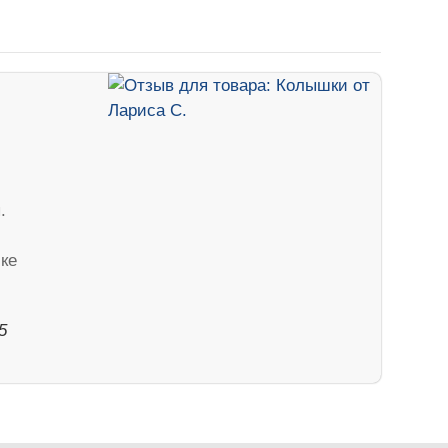
.
чке
5