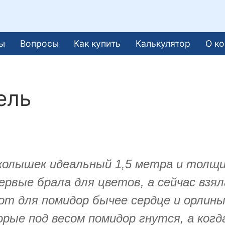
ы
Вопросы
Как купить
Калькулятор
О к
ель
колышек идеальный 1,5 метра и толщин
рвые брала для цветов, а сейчас взял
т для помидор бычее сердце и орлиный
рые под весом помидор гнутся, а ког